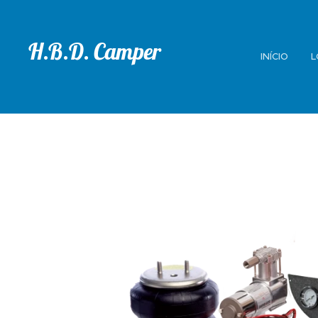
H.B.D. Camper
INÍCIO
L