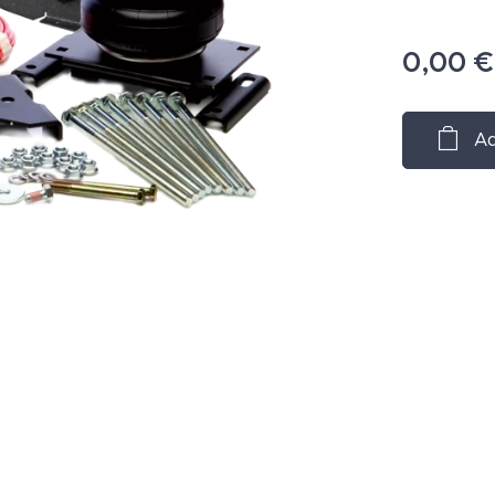
0,00
€
Ad