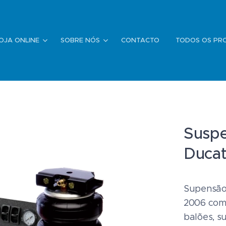
OJA ONLINE
SOBRE NÓS
CONTACTO
TODOS OS PR
Suspe
Duca
Supensão
2006 com
balões, s