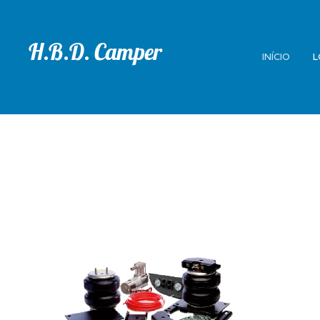
H.B.D. Camper
INÍCIO
L